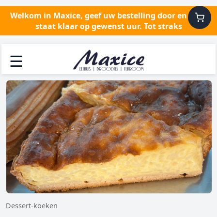
Welkom in Maxice, geef uw bestelling door en alles
staat klaar op gewenst uur. Tot straks
☰
Dessert-koeken