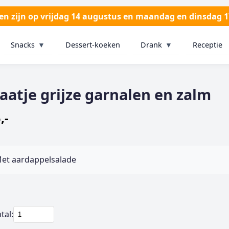
ten zijn op vrijdag 14 augustus en maandag en dinsdag 
Snacks
▼
Dessert-koeken
Drank
▼
Receptie
laatje grijze garnalen en zalm
,-
et aardappelsalade
tal: