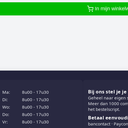
In mijn winke
Bij ons stel je j
Ma:
8u00 - 17u30
Geheel naar eigen
Di:
8u00 - 17u30
Meer dan 1000 comb
Wo:
8u00 - 17u30
het bestelscript.
Do:
8u00 - 17u30
Betaal eenvoud
Vr:
8u00 - 17u30
bancontact · Paycon