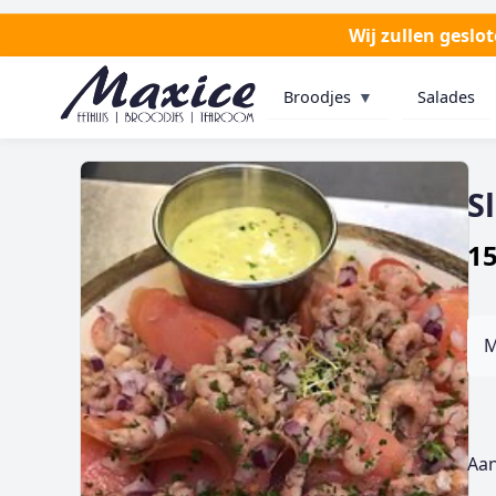
Wij zullen geslo
Broodjes
▼
Salades
S
15
M
Aan