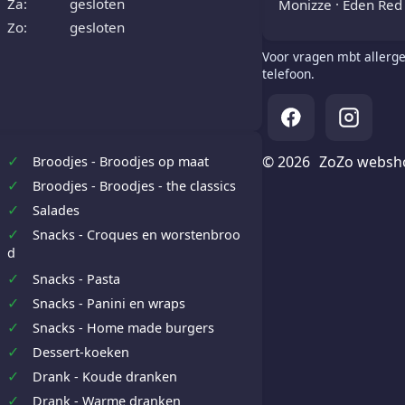
Za:
gesloten
Monizze · Eden Red 
Zo:
gesloten
Voor vragen mbt allerge
telefoon.
✓
© 2026
ZoZo websh
Broodjes - Broodjes op maat
✓
Broodjes - Broodjes - the classics
✓
Salades
✓
Snacks - Croques en worstenbroo
d
✓
Snacks - Pasta
✓
Snacks - Panini en wraps
✓
Snacks - Home made burgers
✓
Dessert-koeken
✓
Drank - Koude dranken
✓
Drank - Warme dranken