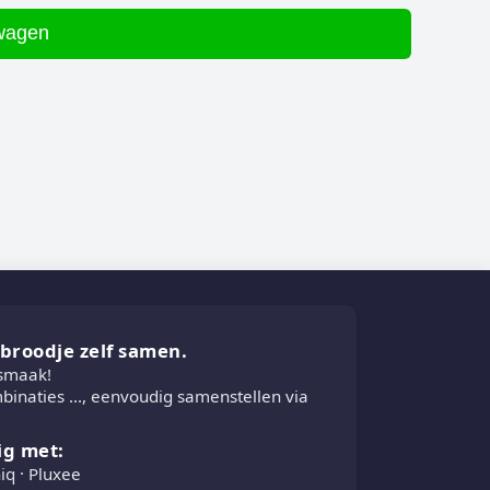
lwagen
e broodje zelf samen.
 smaak!
inaties ..., eenvoudig samenstellen via
ig met:
iq · Pluxee