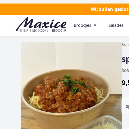
Wij zullen geslo
Broodjes
▼
Salades
Sna
s
bol
9,
s