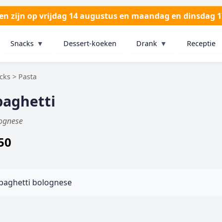
ten zijn op vrijdag 14 augustus en maandag en dinsdag 
Snacks
▼
Dessert-koeken
Drank
▼
Receptie
cks > Pasta
paghetti
ognese
50
paghetti bolognese