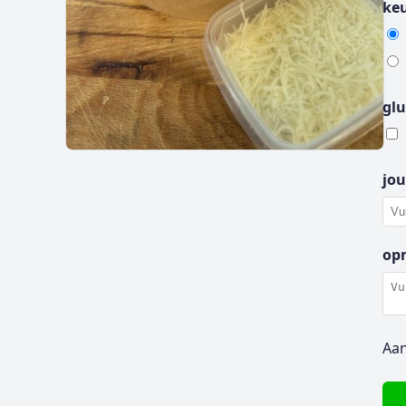
ke
gl
jo
op
Aan