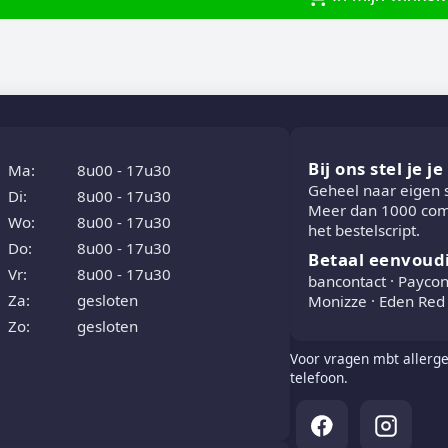
Bij ons stel je j
Ma:
8u00 - 17u30
Geheel naar eigen
Di:
8u00 - 17u30
Meer dan 1000 comb
Wo:
8u00 - 17u30
het bestelscript.
Do:
8u00 - 17u30
Betaal eenvoud
Vr:
8u00 - 17u30
bancontact · Paycon
Za:
gesloten
Monizze · Eden Red 
Zo:
gesloten
Voor vragen mbt allerge
telefoon.