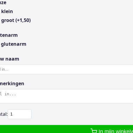
uze
klein
groot (+1,50)
utenarm
glutenarm
uw naam
merkingen
tal:
In mijn winke